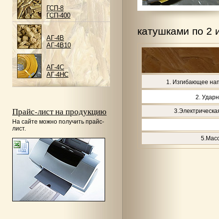
ГСП-8
ГСП-400
катушками по 2 и
АГ-4В
АГ-4В10
АГ-4С
АГ-4НС
1. Изгибающее на
2. Ударн
Прайс-лист на продукцию
3.Электрическа
На сайте можно получить прайс-
лист.
5.Масс