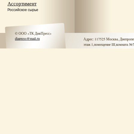
Ассортимент
Российское сырье
© ООО «ТК ДияПресс»
diapress@mail.ru
Адрес: 117525 Москва, Днепропет
этаж 1,помещение III,комната №