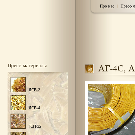
Про нас
|
Пресс-
Пресс-материалы
АГ-4С, 
ДСВ-2
ДСВ-4
ГСП-32